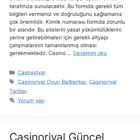
tarafınıza sunulacaktır. Bu formda gerekli tüm
bilgileri vermeniz ve doğruluğunu sağlamanız
çok önemlidir. Kimlik numarası formda zorunlu
bir alandır. Bu sitelerin yasal yükümlülüklerini
yerine getirebilmeleri için gerekli altyapı
çalışmalarının tamamlanmış olması
gerekmektedir. Casino …
Devamını oku
Kategoriler
Casinoriyal
Etiketler
Casinoriyal Oyun Bağlantısı
,
Casinoriyal
Twitter
Yorum yap
Casinoriyal Güncel