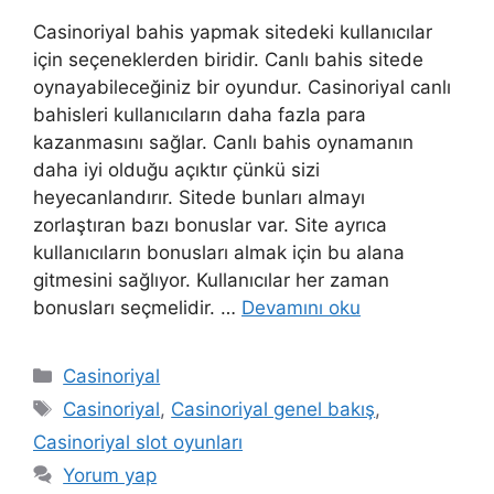
Casinoriyal bahis yapmak sitedeki kullanıcılar
için seçeneklerden biridir. Canlı bahis sitede
oynayabileceğiniz bir oyundur. Casinoriyal canlı
bahisleri kullanıcıların daha fazla para
kazanmasını sağlar. Canlı bahis oynamanın
daha iyi olduğu açıktır çünkü sizi
heyecanlandırır. Sitede bunları almayı
zorlaştıran bazı bonuslar var. Site ayrıca
kullanıcıların bonusları almak için bu alana
gitmesini sağlıyor. Kullanıcılar her zaman
bonusları seçmelidir. …
Devamını oku
Kategoriler
Casinoriyal
Etiketler
Casinoriyal
,
Casinoriyal genel bakış
,
Casinoriyal slot oyunları
Yorum yap