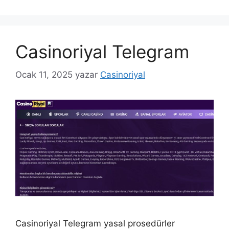
Casinoriyal Telegram
Ocak 11, 2025
yazar
Casinoriyal
Casinoriyal Telegram yasal prosedürler