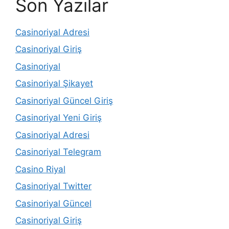
Son Yazılar
Casinoriyal Adresi
Casinoriyal Giriş
Casinoriyal
Casinoriyal Şikayet
Casinoriyal Güncel Giriş
Casinoriyal Yeni Giriş
Casinoriyal Adresi
Casinoriyal Telegram
Casino Riyal
Casinoriyal Twitter
Casinoriyal Güncel
Casinoriyal Giriş