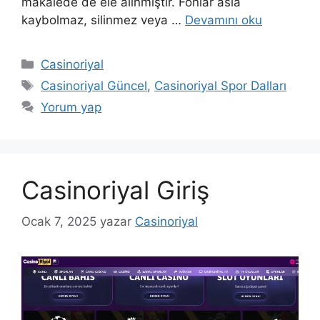
makalede de ele alınmıştır. Fonlar asla
kaybolmaz, silinmez veya …
Devamını oku
Kategoriler
Casinoriyal
Etiketler
Casinoriyal Güncel
,
Casinoriyal Spor Dalları
Yorum yap
Casinoriyal Giriş
Ocak 7, 2025
yazar
Casinoriyal