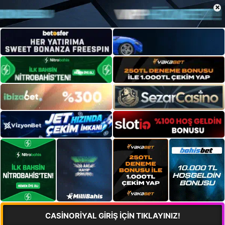
×
CASİNORİYAL GİRİŞ İÇİN TIKLAYINIZ!