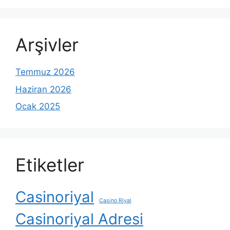
Arşivler
Temmuz 2026
Haziran 2026
Ocak 2025
Etiketler
Casinoriyal
Casino Riyal
Casinoriyal Adresi