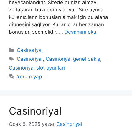
heyecanlandırır. Sitede bunları almayı
zorlaştıran bazı bonuslar var. Site ayrıca
kullanıcıların bonusları almak için bu alana
gitmesini sağlıyor. Kullanıcılar her zaman
bonusları seçmelidir. …
Devamını oku
Kategoriler
Casinoriyal
Etiketler
Casinoriyal
,
Casinoriyal genel bakış
,
Casinoriyal slot oyunları
Yorum yap
Casinoriyal
Ocak 6, 2025
yazar
Casinoriyal