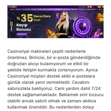
Casinoriyal makineleri çeşitli nedenlerle
önerilmez. Birincisi, bir e-posta gönderdiğimde
doğrudan alıcıyı bulamıyorum ve etkili bir
şekilde iletişim kurmakta zorlanıyorum. Ayrıca
Casinoriyal müşteri destek ekibi e-postalara
günlük olarak yanıt vermektedir. Cevabını
sabırsızlıkla bekliyoruz. Canlı yardım dahil 7/24
destek sağlamamaktadır. Beklemek sinir bozucu
olabilir ancak sabırlı olmak ve zamanı akıllıca
kullanmak önemlidir. Bu nedenlerden dolayı