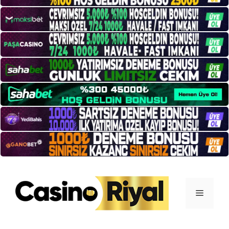
İçeriğe
atla
Menü