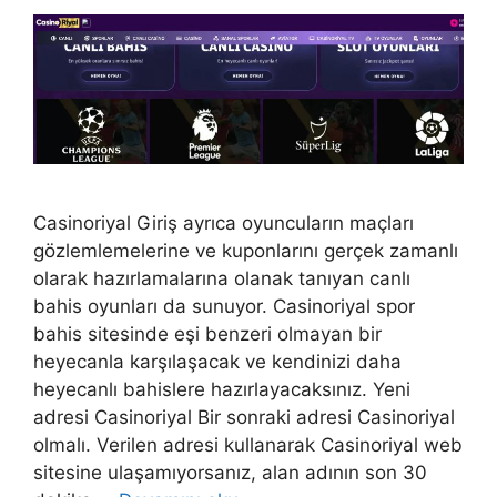
Casinoriyal Giriş ayrıca oyuncuların maçları
gözlemlemelerine ve kuponlarını gerçek zamanlı
olarak hazırlamalarına olanak tanıyan canlı
bahis oyunları da sunuyor. Casinoriyal spor
bahis sitesinde eşi benzeri olmayan bir
heyecanla karşılaşacak ve kendinizi daha
heyecanlı bahislere hazırlayacaksınız. Yeni
adresi Casinoriyal Bir sonraki adresi Casinoriyal
olmalı. Verilen adresi kullanarak Casinoriyal web
sitesine ulaşamıyorsanız, alan adının son 30