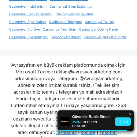
Casinoriyal mobil erişim
Casinoriyal Oyun Bağlantısı
Casinoriyal Servis Sağlayıcı
Casinoriyal slot oyunları
Casinoriyal Spor Dalları
Casinoriyal Telegram
Casinoriyal Twitter
Casinoriyal Vip Üye
Casinoriyal Yeni Giriş
Casinoriyal Ödeme Kaydı
Casinoriyal üye görüşleri
Casinoriyal Şikayet
Casinoriyal şikayet durumu
Avrasya'nın en büyük reklam platformunda olmak için
Microsoft Teams:
reklam@avrasyamarketing.com
adresimizden veya Telegram: @Avrasyamarketing
adresimizden irtibat kurabilirsiniz. (Tek iletişim
adreslerimiz teams / telegram ve mail adresimizdir.
Harici hiçbir iletişim adresimiz bulunmamaktadır.
Lütfen itibar etmeyiniz.) Türkiye yasalarına göre 7258
sayılı kanun uyarınca yasa dışı bahis oynamanın
cezaları mevcuttur. Şu an bulunduğunuz site hiç bir
şekilde illegal bahis oyunları oynatmıyor ve oynamaya
aracı olmuyordur.
hizlibahis
|
kocbet
|
zekobet
|