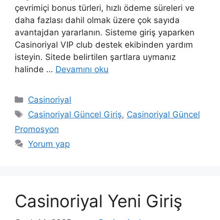
çevrimiçi bonus türleri, hızlı ödeme süreleri ve
daha fazlası dahil olmak üzere çok sayıda
avantajdan yararlanın. Sisteme giriş yaparken
Casinoriyal VIP club destek ekibinden yardım
isteyin. Sitede belirtilen şartlara uymanız
halinde …
Devamını oku
Kategoriler
Casinoriyal
Etiketler
Casinoriyal Güncel Giriş
,
Casinoriyal Güncel
Promosyon
Yorum yap
Casinoriyal Yeni Giriş