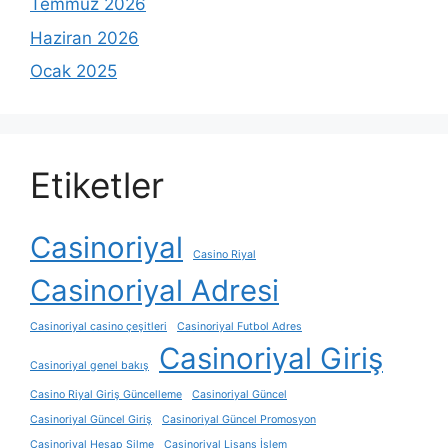
Temmuz 2026
Haziran 2026
Ocak 2025
Etiketler
Casinoriyal
Casino Riyal
Casinoriyal Adresi
Casinoriyal casino çeşitleri
Casinoriyal Futbol Adres
Casinoriyal Giriş
Casinoriyal genel bakış
Casino Riyal Giriş Güncelleme
Casinoriyal Güncel
Casinoriyal Güncel Giriş
Casinoriyal Güncel Promosyon
Casinoriyal Hesap Silme
Casinoriyal Lisans İşlem