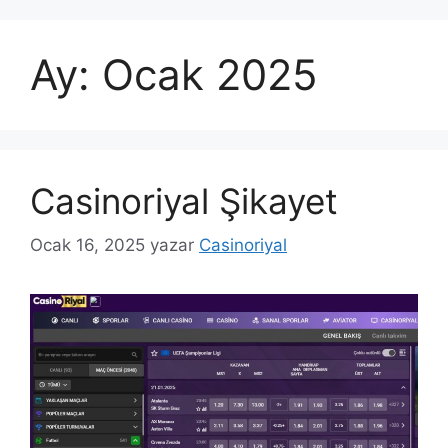
Ay:
Ocak 2025
Casinoriyal Şikayet
Ocak 16, 2025
yazar
Casinoriyal