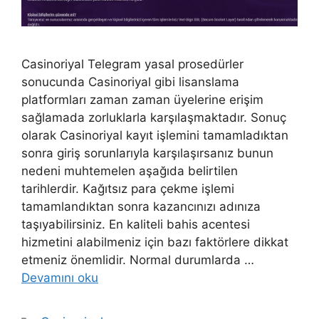
Casinoriyal Telegram yasal prosedürler
sonucunda Casinoriyal gibi lisanslama
platformları zaman zaman üyelerine erişim
sağlamada zorluklarla karşılaşmaktadır. Sonuç
olarak Casinoriyal kayıt işlemini tamamladıktan
sonra giriş sorunlarıyla karşılaşırsanız bunun
nedeni muhtemelen aşağıda belirtilen
tarihlerdir. Kağıtsız para çekme işlemi
tamamlandıktan sonra kazancınızı adınıza
taşıyabilirsiniz. En kaliteli bahis acentesi
hizmetini alabilmeniz için bazı faktörlere dikkat
etmeniz önemlidir. Normal durumlarda …
Devamını oku