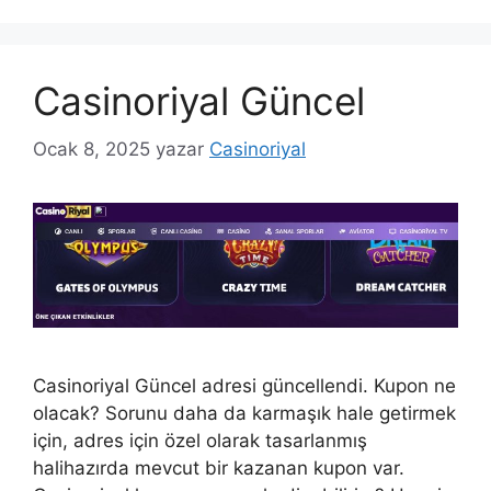
Casinoriyal Güncel
Ocak 8, 2025
yazar
Casinoriyal
Casinoriyal Güncel adresi güncellendi. Kupon ne
olacak? Sorunu daha da karmaşık hale getirmek
için, adres için özel olarak tasarlanmış
halihazırda mevcut bir kazanan kupon var.