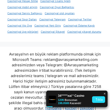
Casinoriyal Hesap Silme
Casinoriyal Lisans İşlem
Casinoriyal mobil erişim
Casinoriyal Oyun Bağlantısı
Casinoriyal Servis Sağlayıcı
Casinoriyal slot oyunları
Casinoriyal Spor Dalları
Casinoriyal Telegram
Casinoriyal Twitter
Casinoriyal Vip Üye
Casinoriyal Yeni Giriş
Casinoriyal Ödeme Kaydı
Casinoriyal üye görüşleri
Casinoriyal Şikayet
Casinoriyal şikayet durumu
Avrasya'nın en büyük reklam platformunda olmak için
Microsoft Teams:
reklam@avrasyamarketing.com
adresimizden veya Telegram: @Avrasyamarketing
adresimizden irtibat kurabilirsiniz. (Tek iletişim
adreslerimiz teams / telegram ve mail adresimizdir.
Harici hiçbir iletişim adresimiz bulunmamaktadır.
Lütfen itibar etmeyiniz.) Türkiye yasalarına göre 7258
sayılı kanun uyarınca yasa dışı bahis oynamanın
cezaları mevcuttur. Şu an bulunduğunuz site hiç bir
şekilde illegal bahis oyunları oynatmıyor ve oynamaya
aracı olmuyordur.
hizlibahis
|
kocbet
|
zekobet
|