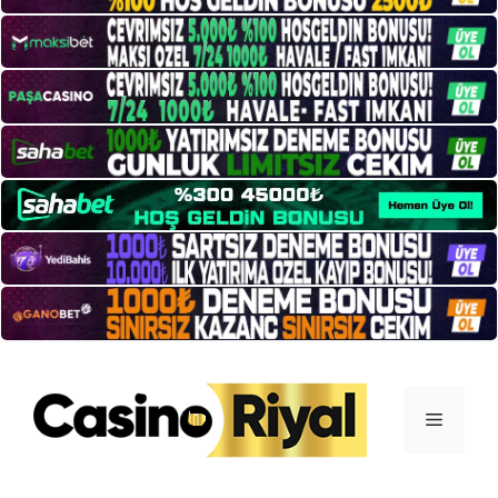
İçeriğe
atla
Menü