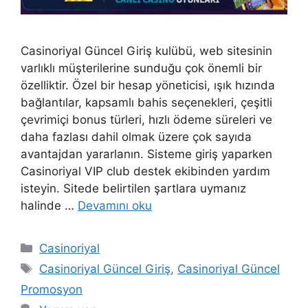
Casinoriyal Güncel Giriş kulübü, web sitesinin
varlıklı müşterilerine sunduğu çok önemli bir
özelliktir. Özel bir hesap yöneticisi, ışık hızında
bağlantılar, kapsamlı bahis seçenekleri, çeşitli
çevrimiçi bonus türleri, hızlı ödeme süreleri ve
daha fazlası dahil olmak üzere çok sayıda
avantajdan yararlanın. Sisteme giriş yaparken
Casinoriyal VIP club destek ekibinden yardım
isteyin. Sitede belirtilen şartlara uymanız
halinde …
Devamını oku
Kategoriler
Casinoriyal
Etiketler
Casinoriyal Güncel Giriş
,
Casinoriyal Güncel
Promosyon