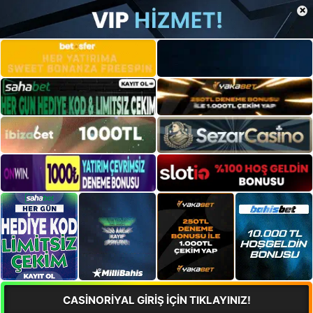
×
CASİNORİYAL GİRİŞ İÇİN TIKLAYINIZ!