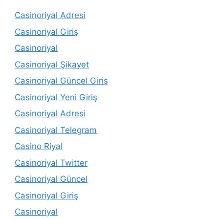
Casinoriyal Adresi
Casinoriyal Giriş
Casinoriyal
Casinoriyal Şikayet
Casinoriyal Güncel Giriş
Casinoriyal Yeni Giriş
Casinoriyal Adresi
Casinoriyal Telegram
Casino Riyal
Casinoriyal Twitter
Casinoriyal Güncel
Casinoriyal Giriş
Casinoriyal