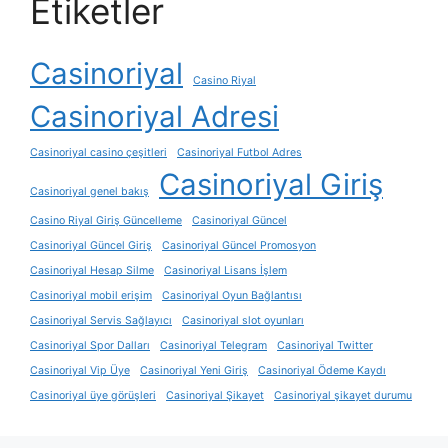
Etiketler
Casinoriyal
Casino Riyal
Casinoriyal Adresi
Casinoriyal casino çeşitleri
Casinoriyal Futbol Adres
Casinoriyal Giriş
Casinoriyal genel bakış
Casino Riyal Giriş Güncelleme
Casinoriyal Güncel
Casinoriyal Güncel Giriş
Casinoriyal Güncel Promosyon
Casinoriyal Hesap Silme
Casinoriyal Lisans İşlem
Casinoriyal mobil erişim
Casinoriyal Oyun Bağlantısı
Casinoriyal Servis Sağlayıcı
Casinoriyal slot oyunları
Casinoriyal Spor Dalları
Casinoriyal Telegram
Casinoriyal Twitter
Casinoriyal Vip Üye
Casinoriyal Yeni Giriş
Casinoriyal Ödeme Kaydı
Casinoriyal üye görüşleri
Casinoriyal Şikayet
Casinoriyal şikayet durumu