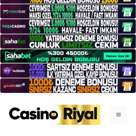
İçeriğe
atla
Menü