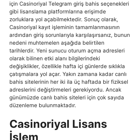
için Casinoriyal Telegram giriş bahis seçenekleri
gibi lisanslama platformlarına erişimde
zorluklara yol açabilmektedir. Sonuç olarak,
Casinoriyal kayıt işleminin tamamlanmasının
ardından giriş sorunlarıyla karşılaşırsanız, bunun
nedeni muhtemelen aşağıda belirtilen
tarihlerdir. Yeni sunucu oturum açma adresleri
olarak bilinen etki alanı bilgilerindeki
değişiklikler, özellikle hafta içi günlerde sıklıkla
çatışmalara yol açar. Yakın zamana kadar canlı
bahis sitelerinin her iki ila üç haftada bir fiziksel
adreslerini değiştirmeleri gerekiyordu. Ancak
günümüzde canlı bahis siteleri için çok sayıda
düzenleme bulunmaktadır.
Casinoriyal Lisans
İşlem