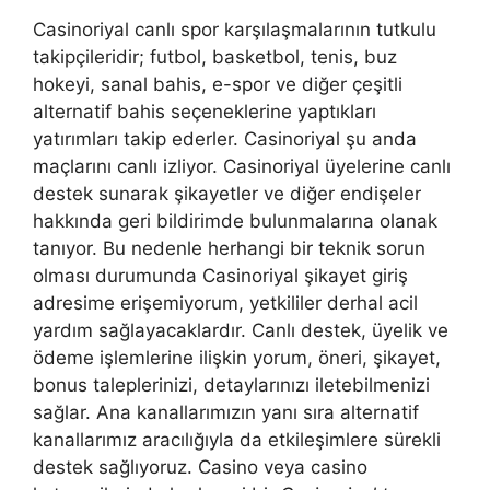
Casinoriyal canlı spor karşılaşmalarının tutkulu
takipçileridir; futbol, ​​basketbol, ​​tenis, buz
hokeyi, sanal bahis, e-spor ve diğer çeşitli
alternatif bahis seçeneklerine yaptıkları
yatırımları takip ederler. Casinoriyal şu anda
maçlarını canlı izliyor. Casinoriyal üyelerine canlı
destek sunarak şikayetler ve diğer endişeler
hakkında geri bildirimde bulunmalarına olanak
tanıyor. Bu nedenle herhangi bir teknik sorun
olması durumunda Casinoriyal şikayet giriş
adresime erişemiyorum, yetkililer derhal acil
yardım sağlayacaklardır. Canlı destek, üyelik ve
ödeme işlemlerine ilişkin yorum, öneri, şikayet,
bonus taleplerinizi, detaylarınızı iletebilmenizi
sağlar. Ana kanallarımızın yanı sıra alternatif
kanallarımız aracılığıyla da etkileşimlere sürekli
destek sağlıyoruz. Casino veya casino