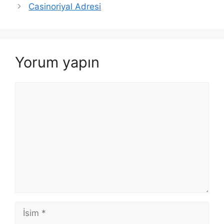
Casinoriyal Adresi
Yorum yapın
Yorum
İsim