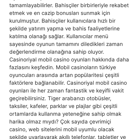
tamamlayabilirler. Bahisçiler birbirleriyle rekabet
etmek ve en cazip bonusları sunmak için
kurulmuştur. Bahisçiler kullanıcılara hızlı bir
şekilde yatırım yapma ve bahis faaliyetlerine
katılma olanağı sağlar. Kullanıcılar menü
sayesinde oyunun tamamını diledikleri zaman
değerlendirme olanağına sahip oluyor.
Casinoriyal mobil casino oyunları hakkında daha
fazlasını keşfedin. Mobil casinoların türkiye
oyuncuları arasında artan popülaritesi çeşitli
faktörlere bağlanabilir. Casinoriyal mobil casino
oyunları ile her zaman fantastik ve keyifli vakit
geçirebilirsiniz. Tiger arabanızı otobüsler,
taksiler, kafeler, parklar ve plajlar gibi çeşitli
ortamlarda kullanma yeteneğine sahip olmak
harika olmaz mıydı? Çok sayıda çevrimiçi
casino, web sitelerini mobil uyumlu olacak
şekilde uyarlayarak akıllı telefonlar, tabletler ve