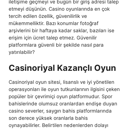
iletişime geçmeyi ve bugün bir giriş adresi talep
etmeyi düşünün. Casino oyunlarında en çok
tercih edilen özellik, güvenilirlik ve
mükemmelliktir. Bazı konumlar fotoğraf
arşivlerini bir haftaya kadar saklar, bazıları ise
erişim için ücret talep etmez. Güvenilir
platformlara güvenli bir şekilde nasıl para
yatırılabilir?
Casinoriyal Kazançlı Oyun
Casinoriyal oyun sitesi, lisanslı ve iyi yönetilen
operasyonları ile oyun tutkunlarının ilgisini çeken
popüler bir çevrimiçi oyun platformudur. Spor
bahislerinde olumsuz oranlardan endişe duyan
casino severler, saygın bahis platformlarında
son derece yüksek oranlarla bahis
oynayabilirler. Belirtilen nedenlerden dolayı