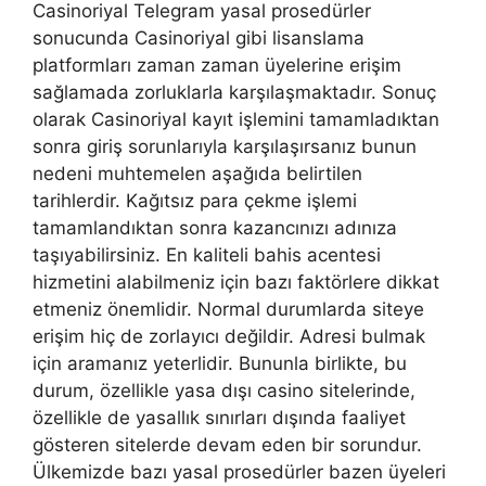
Casinoriyal Telegram yasal prosedürler
sonucunda Casinoriyal gibi lisanslama
platformları zaman zaman üyelerine erişim
sağlamada zorluklarla karşılaşmaktadır. Sonuç
olarak Casinoriyal kayıt işlemini tamamladıktan
sonra giriş sorunlarıyla karşılaşırsanız bunun
nedeni muhtemelen aşağıda belirtilen
tarihlerdir. Kağıtsız para çekme işlemi
tamamlandıktan sonra kazancınızı adınıza
taşıyabilirsiniz. En kaliteli bahis acentesi
hizmetini alabilmeniz için bazı faktörlere dikkat
etmeniz önemlidir. Normal durumlarda siteye
erişim hiç de zorlayıcı değildir. Adresi bulmak
için aramanız yeterlidir. Bununla birlikte, bu
durum, özellikle yasa dışı casino sitelerinde,
özellikle de yasallık sınırları dışında faaliyet
gösteren sitelerde devam eden bir sorundur.
Ülkemizde bazı yasal prosedürler bazen üyeleri